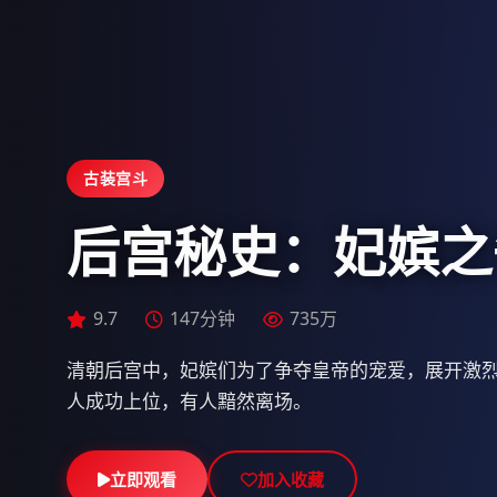
古装宫斗
后宫秘史：妃嫔之
9.5
9.7
9.7
123分钟
147分钟
118分钟
517万
735万
689万
清朝后宫中，妃嫔们为了争夺皇帝的宠爱，展开激
人成功上位，有人黯然离场。
立即观看
立即观看
立即观看
加入收藏
加入收藏
加入收藏