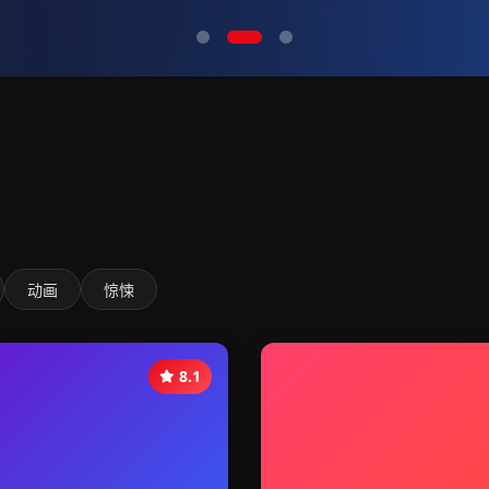
动画
惊悚
8.1